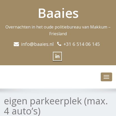
Baaies
Overnachten in het oude politiebureau van Makkum –
Friesland
info@baaies.nl
+31 6 514 06 145
Toggl
navig
eigen parkeerplek (max.
4 auto’s)