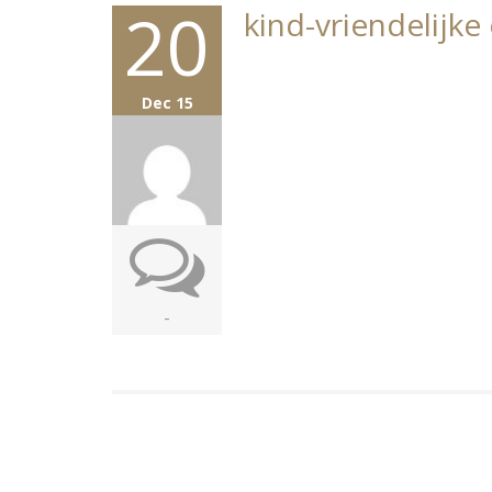
20
kind-vriendelijk
Dec 15
-